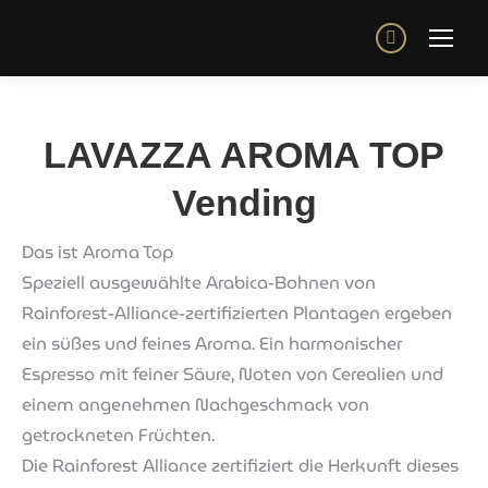
Instagram
page
opens
in
LAVAZZA AROMA TOP
new
Vending
window
Das ist Aroma Top
Speziell ausgewählte Arabica-Bohnen von
Rainforest-Alliance-zertifizierten Plantagen ergeben
ein süßes und feines Aroma. Ein harmonischer
Espresso mit feiner Säure, Noten von Cerealien und
einem angenehmen Nachgeschmack von
getrockneten Früchten.
Die Rainforest Alliance zertifiziert die Herkunft dieses