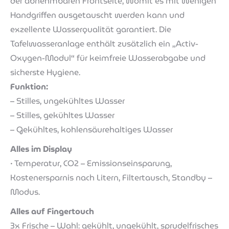
der abnehmbaren Frontseite, womit es mit wenigen
Handgriffen ausgetauscht werden kann und
exzellente Wasserqualität garantiert. Die
Tafelwasseranlage enthält zusätzlich ein „Activ-
Oxygen-Modul“ für keimfreie Wasserabgabe und
sicherste Hygiene.
Funktion:
– Stilles, ungekühltes Wasser
– Stilles, gekühltes Wasser
– Gekühltes, kohlensäurehaltiges Wasser
Alles im Display
• Temperatur, CO2 – Emissionseinsparung,
Kostenersparnis nach Litern, Filtertausch, Standby –
Modus.
Alles auf Fingertouch
3x Frische – Wahl: gekühlt, ungekühlt, sprudelfrisches