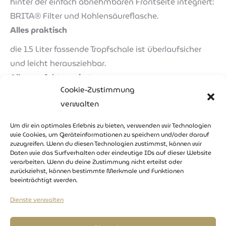
hinter der einfach abnehmbaren Frontseite integriert:
BRITA® Filter und Kohlensäureflasche.
Alles praktisch
die 1.5 Liter fassende Tropfschale ist überlaufsicher
und leicht herausziehbar.
Alles perfekt serviert
Cookie-Zustimmung
die Ausgabemenge erfolgt nach Wunsch: Becher,
verwalten
Glas, Karaffe, Wasserkrug.
Spaqa® sprudelt solange, wie Sie die Wahltaste
Um dir ein optimales Erlebnis zu bieten, verwenden wir Technologien
berühren (oder über voreingestellte Mengen).
wie Cookies, um Geräteinformationen zu speichern und/oder darauf
zuzugreifen. Wenn du diesen Technologien zustimmst, können wir
Daten wie das Surfverhalten oder eindeutige IDs auf dieser Website
verarbeiten. Wenn du deine Zustimmung nicht erteilst oder
zurückziehst, können bestimmte Merkmale und Funktionen
beeinträchtigt werden.
Dienste verwalten