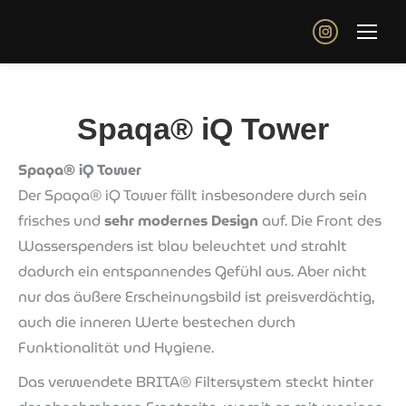
Instagram
page
opens
in
Spaqa® iQ Tower
new
Spaqa® iQ Tower
window
Der Spaqa® iQ Tower fällt insbesondere durch sein
frisches und
sehr modernes Design
auf. Die Front des
Wasserspenders ist blau beleuchtet und strahlt
dadurch ein entspannendes Gefühl aus. Aber nicht
nur das äußere Erscheinungsbild ist preisverdächtig,
auch die inneren Werte bestechen durch
Funktionalität und Hygiene.
Das verwendete BRITA® Filtersystem steckt hinter