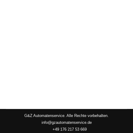
EBAC F-Max
Wasserspender
Von
Emre Gürbüz
20. September 2022
Der EBAC Wasserspender F-Max im modernen,
schlanken Design liefert kaltes und
raumtemperiertes Quellwasser.
G&Z Automatenservice. Alle Rechte vorbehalten.
info@gzautomatenservice.de
+49 176 217 53 669